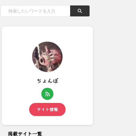
ちょんぼ
昨日のビューネイさん部屋情報
【モンハンワイルズ】耳飾り系
(2023年8月27日)：...
と頭防具 重ね着だけで良い...
サイト情報
掲載サイト一覧