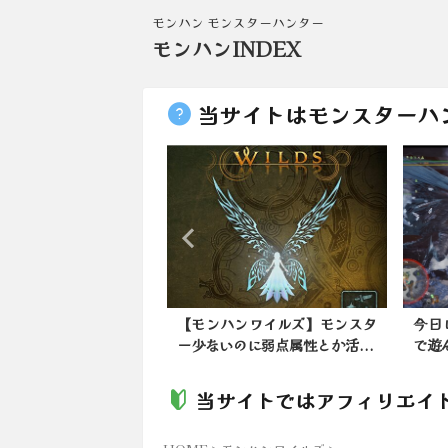
モンハン モンスターハンター
モンハンINDEX
当サイトはモンスターハ
ハンワイルズ】モンスタ
今日は★Kanonさんのお部屋
【モ
のに弱点属性とか活...
で遊んでました。2024...
ハウ
当サイトではアフィリエイ