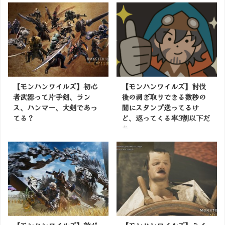
【モンハンワイルズ】初心
【モンハンワイルズ】討伐
者武器って片手剣、ラン
後の剥ぎ取りできる数秒の
ス、ハンマー、大剣であっ
間にスタンプ送ってるけ
てる？
ど、返ってくる率3割以下だ
な
掲載サイトでチェック
掲載サイトでチェック