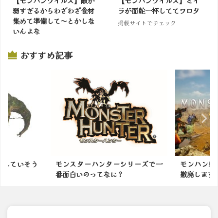
【モンハンワイルズ】敵が
【モンハンワイルズ】ミイ
弱すぎるからわざわざ食材
ラが面舵一杯しててワロタ
集めて準備して～とかしな
掲載サイトでチェック
いんよな
掲載サイトでチェック
おすすめ記事
ーシリーズで一
モンハン新作は防具の男女制限を
モンスタ
？
撤廃します ←これｗｗｗ
の余地有