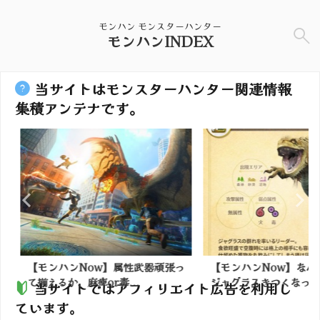
モンハン モンスターハンター
モンハンINDEX
当サイトはモンスターハンター関連情報
集積アンテナです。
性武器頑張っ
【モンハンNow】なんか急にドス
【モンハン
..
ジャグラスきつくなった...
テスト開催！
当サイトではアフィリエイト広告を利用し
ています。