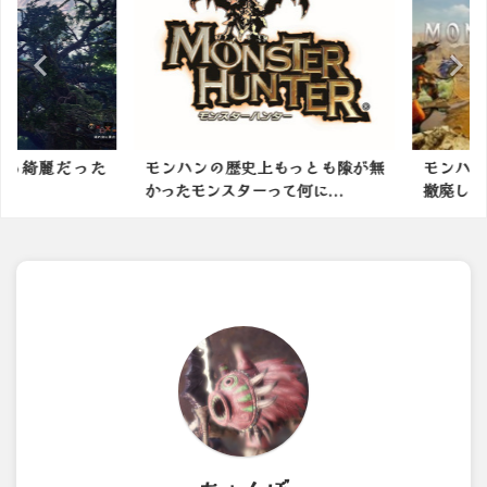
綺麗だった
モンハンの歴史上もっとも隙が無
モンハン新
かったモンスターって何に...
撤廃します