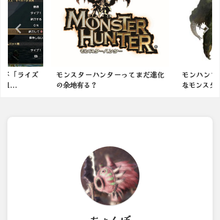
選ぶ「ライズ
モンスターハンターってまだ進化
モンハンで
...
の余地有る？
なモンスタ