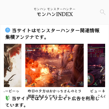
モンハン モンスターハンター
モンハンINDEX
当サイトはモンスターハンター関連情報
集積アンテナです。
】ムービーっ
昨日の夕方はおかっちさんのミラ
ビューネ
？
部屋であそんでました。2...
で、こんが
当サイトではアフィリエイト広告を利用し
ています。