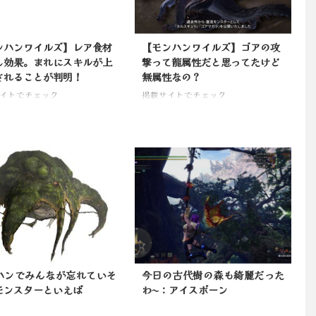
ンハンワイルズ】レア食材
【モンハンワイルズ】ゴアの攻
し効果。まれにスキルが上
撃って龍属性だと思ってたけど
されることが判明！
無属性なの？
イトでチェック
掲載サイトでチェック
の古代樹の森も綺麗だった
モンハン新作は防具の男女制限
：アイスボーン
を撤廃します ←これｗｗｗ