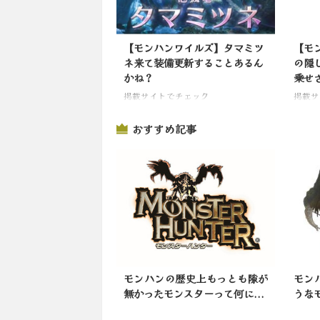
【モンハンワイルズ】タマミツ
【モ
ネ来て装備更新することあるん
の隠
かね？
乗せ
掲載サイトでチェック
掲載サ
おすすめ記事
の歴史上もっとも隙が
モンハンでみんなが忘れていそ
今日
ンスターって何に...
うなモンスターといえば
わ〜