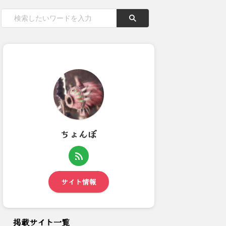
ちょんぼ
昨日も★KANONさんのお部屋
【モンハンワイルズ】飯に力を
遊んでました。2024...
入れすぎ？探索やファンタジ...
サイト情報
掲載サイト一覧