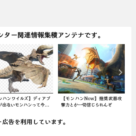
ンター関連情報集積アンテナです。
ンハンNow】推奨武器攻
アイスボーン重ね着シリーズ
とか一切信じられんぞ
217：アイスボーン
で
ト広告を利用しています。