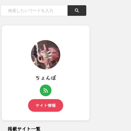
ちょんぼ
【モンハンワイルズ】レスポン
昨夜は★Kanonさんのお部屋
スがおかしいと感じる時って...
で遊んでました。2024...
サイト情報
掲載サイト一覧