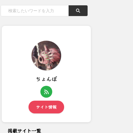
ちょんぼ
アイスボーン重ね着シリーズ
【モンハンNow】クルル太刀
237：アイスボーン
使ってるヤツ防具何着けてる...
サイト情報
掲載サイト一覧