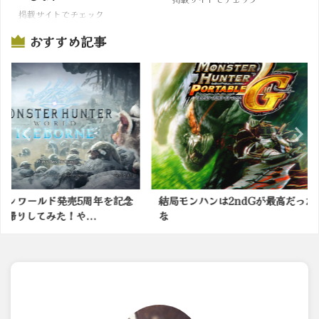
掲載サイトでチェック
おすすめ記事
5周年を記念
結局モンハンは2ndGが最高だった
モンハンブ
...
な
で役立つ情報