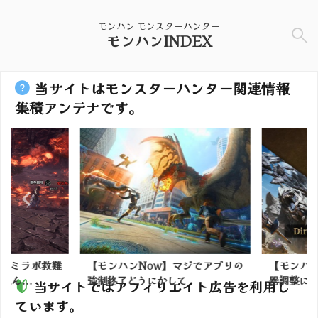
モンハン モンスターハンター
モンハンINDEX
当サイトはモンスターハンター関連情報
集積アンテナです。
】ミラボ救難
【モンハンNow】マジでアプリの
【モンハン
ん...
強制終了どうにかして
器調整につい
当サイトではアフィリエイト広告を利用し
ています。