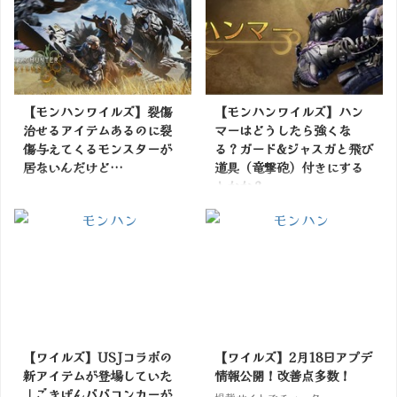
【モンハンワイルズ】裂傷
【モンハンワイルズ】ハン
治せるアイテムあるのに裂
マーはどうしたら強くな
傷与えてくるモンスターが
る？ガード&ジャスガと飛び
居ないんだけど…
道具（竜撃砲）付きにする
とかか？
掲載サイトでチェック
掲載サイトでチェック
【ワイルズ】USJコラボの
【ワイルズ】2月18日アプデ
新アイテムが登場していた
情報公開！改善点多数！
｜ごきげんババコンカーが