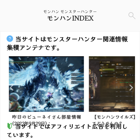
モンハン モンスターハンター
モンハンINDEX
当サイトはモンスターハンター関連情報
集積アンテナです。
ん部屋情報
【モンハンワイルズ】防具強化っ
【モンハン
てどうやんの？
ス固すぎ 黒弓1
当サイトではアフィリエイト広告を利用し
ています。