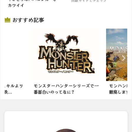
掲載サイトでチェック
カワイイ
掲載サイトでチェック
おすすめ記事
ターシリーズで一
モンハン新作は防具の男女制限を
モンハ
に？
撤廃します ←これｗｗｗ
して里帰