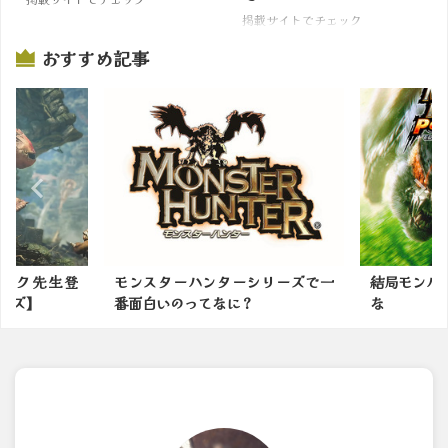
掲載サイトでチェック
おすすめ記事
シリーズで一
結局モンハンは2ndGが最高だった
モンハンワ
な
して里帰りし