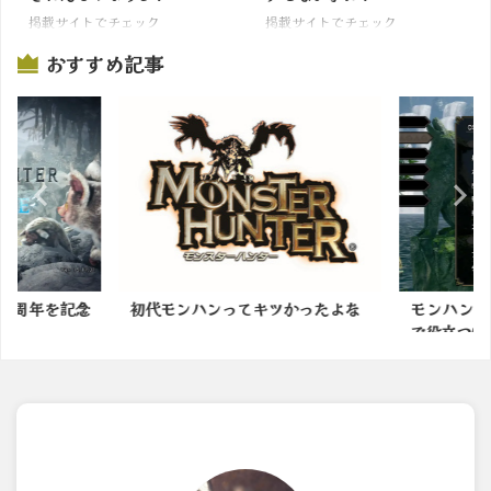
掲載サイトでチェック
掲載サイトでチェック
おすすめ記事
5周年を記念
初代モンハンってキツかったよな
モンハンブ
...
で役立つ情報