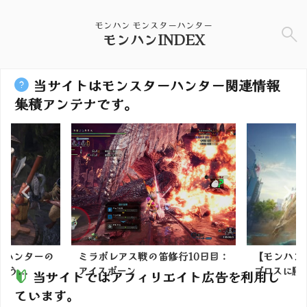
モンハン モンスターハンター
モンハンINDEX
当サイトはモンスターハンター関連情報
集積アンテナです。
】ハンターの
ミラボレアス戦の笛修行10日目：
【モンハン
う...
アイスボーン
ブロスに勝て
当サイトではアフィリエイト広告を利用し
ています。