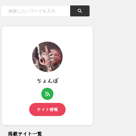
ちょんぼ
『モンスターハンターワイル
【モンハンNow】最近のスラ
ズ』発表！2025年発売予定
アクは強い方だけどナウはS...
サイト情報
掲載サイト一覧