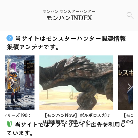
モンハン モンスターハンター
モンハンINDEX
当サイトはモンスターハンター関連情報
集積アンテナです。
リーズ190：
【モンハンNow】ボルボロスだけ
【モンハン
は遠距離だと突進ばっか...
ラの傷口破壊
当サイトではアフィリエイト広告を利用し
ています。