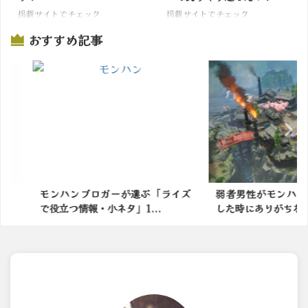
掲載サイトでチェック
掲載サイトでチェック
おすすめ記事
選ぶ「ライズ
弱者男性がモンハンの世界に転生
モンハンワ
...
した時にありがちなことｗ...
して里帰りし