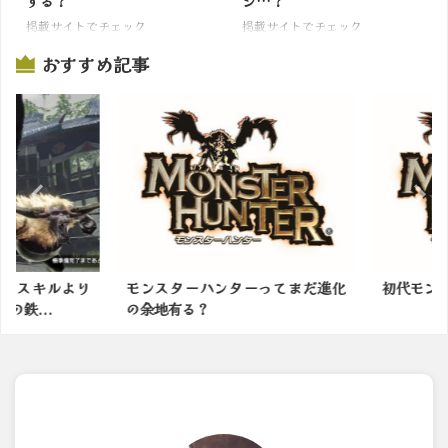
する？
ジ…？
掲載サイトでチェック
掲載サイトでチェック
おすすめ記事
力スキルより
モンスターハンターってまだ進化
初代モンハ
鉄...
の余地有る？