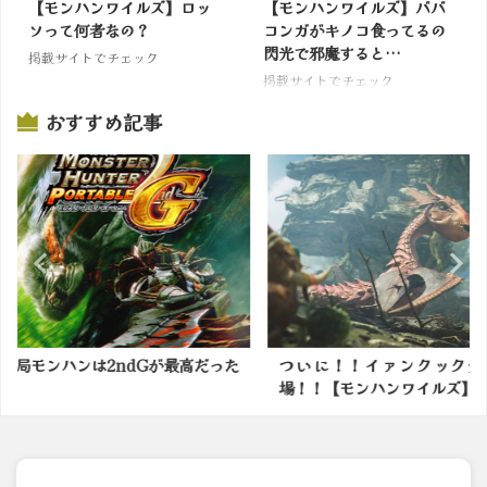
【モンハンワイルズ】ロッ
【モンハンワイルズ】ババ
ソって何者なの？
コンガがキノコ食ってるの
閃光で邪魔すると…
掲載サイトでチェック
掲載サイトでチェック
おすすめ記事
Gが最高だった
ついに！！イァンクック先生登
【サンブレ
場！！【モンハンワイルズ】
火力があがる