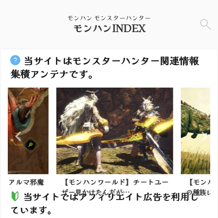
モンハン モンスターハンター
モンハンINDEX
当サイトはモンスターハンター関連情報
集積アンテナです。
】アルマ邪魔
【モンハンワールド】チートユー
【モンハン
ザー見かけたんだが…
の種族につ
当サイトではアフィリエイト広告を利用し
ています。