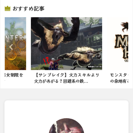
おすすめ記事
力スキルより
モンスターハンターってまだ進化
ついに！
鉄...
の余地有る？
場！！【モ