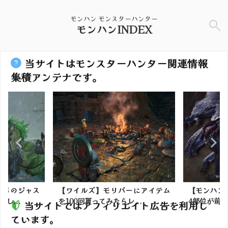
モンハン モンスターハンター
モンハンINDEX
当サイトはモンスターハンター関連情報
集積アンテナです。
】弓のジャス
【ワイルズ】モリバーにアイテム
【モンハン
し...
を100回貰ってみたらレ...
4部位が前提
当サイトではアフィリエイト広告を利用し
ています。