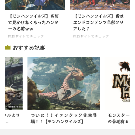
【モンハンワイルズ】名前
【モンハンワイルズ】皆は
で見かけなくなったハンタ
エンドコンテンツ全部クリ
ーの名前ｗｗ
アした？
掲載サイトでチェック
掲載サイトでチェック
おすすめ記事
ック先生登
モンスターハンターってまだ進化
モンスター
ルズ】
の余地有る？
番面白いの