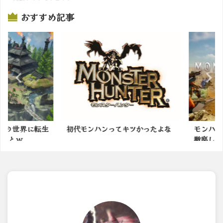
おすすめ記事
の世界に転生
初代モンハンってキツかったよな
モンハン新
ｗ...
撤廃します