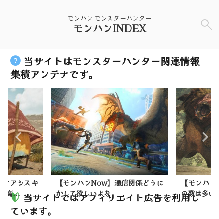
モンハン モンスターハンター
モンハンINDEX
当サイトはモンスターハンター関連情報
集積アンテナです。
】オアシスキ
【モンハンNow】通信関係どうに
【モンハン
高...
かして欲しいよな
の数は多いほ
当サイトではアフィリエイト広告を利用し
ています。