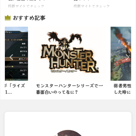
掲載サイトでチェック
掲載サイトでチェック
おすすめ記事
選ぶ「ライズ
モンスターハンターシリーズで一
弱者男性が
...
番面白いのってなに？
した時にあり