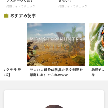
ンスターって誰？
ぎない？
掲載サイトでチェック
掲載サイトでチェック
おすすめ記事
ック先生登
モンハン新作は防具の男女制限を
結局モンハン
ルズ】
撤廃します ←これｗｗｗ
な