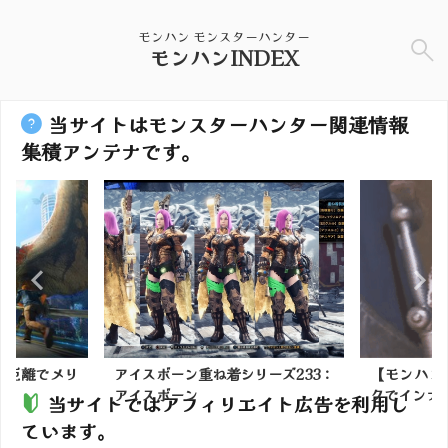
モンハン モンスターハンター
モンハンINDEX
当サイトはモンスターハンター関連情報
集積アンテナです。
行距離でメリ
アイスボーン重ね着シリーズ233：
【モンハン
アイスボーン
クでインナー
当サイトではアフィリエイト広告を利用し
ています。