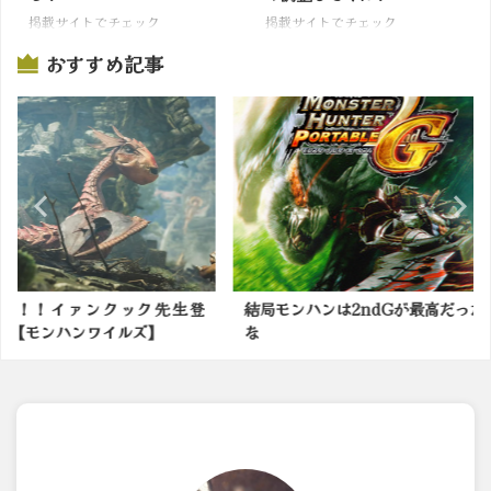
掲載サイトでチェック
掲載サイトでチェック
おすすめ記事
ック先生登
結局モンハンは2ndGが最高だった
モンハンワ
ルズ】
な
して里帰りし