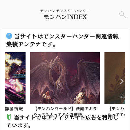
モンハン モンスターハンター
モンハンINDEX
当サイトはモンスターハンター関連情報
集積アンテナです。
】救難でミラ
【モンハンワイルズ】マルチ15回
【モンハン
法...
やってて全敗なんだけど...
り有能だよ
当サイトではアフィリエイト広告を利用し
ています。