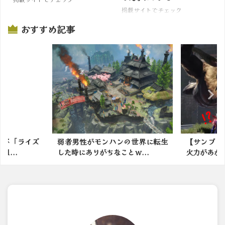
掲載サイトでチェック
おすすめ記事
ンハンの世界に転生
【サンブレイク】火力スキルより
結局
なことｗ...
火力があがる？回避系の鉄...
な