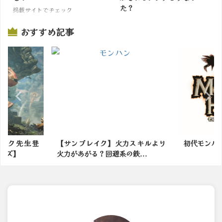
た？
掲載サイトでチェック
掲載サイトでチェック
おすすめ記事
ック先生登
【サンブレイク】火力スキルより
初代モンハ
ルズ】
火力があがる？回避系の鉄...