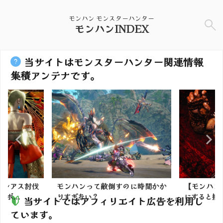
モンハン モンスターハンター
モンハンINDEX
当サイトはモンスターハンター関連情報
集積アンテナです。
ボレアス討伐
モンハンって敵倒すのに時間かか
【モンハン
ボ...
りすぎない？
にすると排熱
当サイトではアフィリエイト広告を利用し
ています。