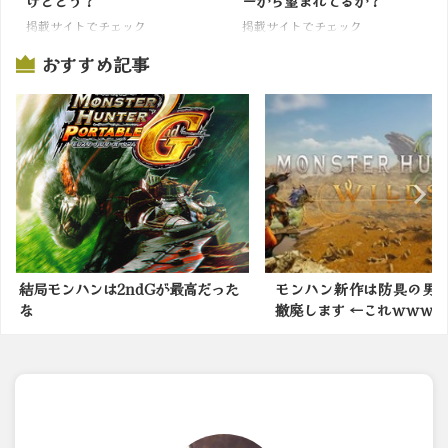
けどどう？
ーから望まれてるか？
掲載サイトでチェック
掲載サイトでチェック
おすすめ記事
Gが最高だった
モンハン新作は防具の男女制限を
モンハンの
撤廃します ←これｗｗｗ
かったモンス