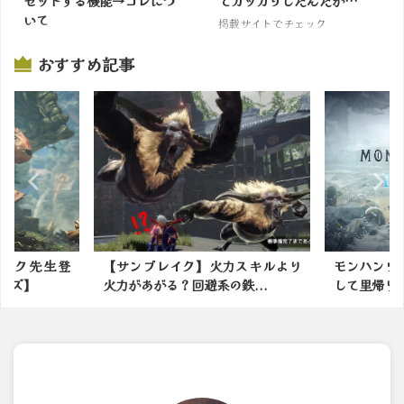
セットする機能→コレにつ
てガッカリしたんだが…
いて
掲載サイトでチェック
掲載サイトでチェック
おすすめ記事
ック先生登
【サンブレイク】火力スキルより
モンハンワ
ルズ】
火力があがる？回避系の鉄...
して里帰りし