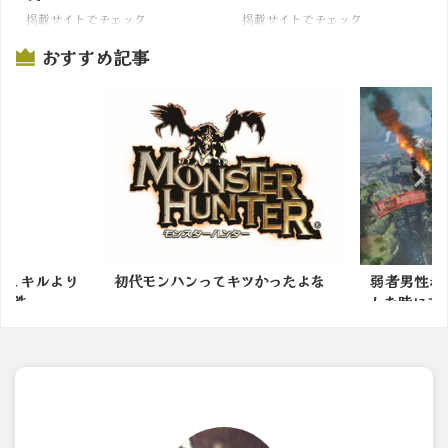
掲載サイトでチェック
掲載サイトでチェック
おすすめ記事
力スキルより
初代モンハンってキツかったよな
弱者男性が
鉄...
した時にあり