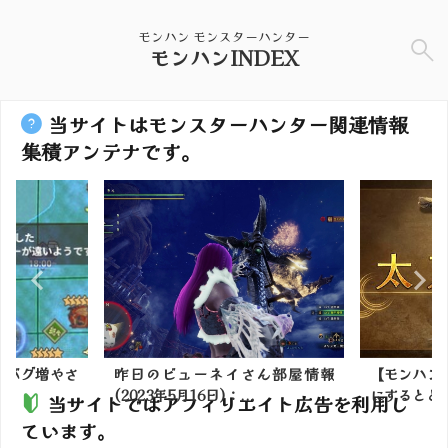
モンハン モンスターハンター
モンハンINDEX
当サイトはモンスターハンター関連情報
集積アンテナです。
なバグ増やさ
昨日のビューネイさん部屋情報
【モンハン
(2023年5月16日)：...
にするとどの
当サイトではアフィリエイト広告を利用し
ています。