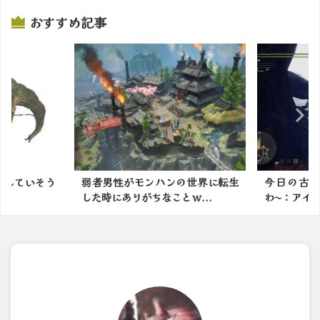
掲載サイトでチェック
おすすめ記事
忘れていそう
弱者男性がモンハンの世界に転生
今日の古
した時にありがちなことｗ...
わ〜：アイ