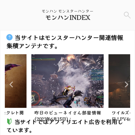
モンハン モンスターハンター
モンハンINDEX
当サイトはモンスターハンター関連情報
集積アンテナです。
】セクレト関
昨日のビューネイさん部屋情報
ワイルズの発
(2023年6月15日)：...
日！PV4が公
当サイトではアフィリエイト広告を利用し
ています。