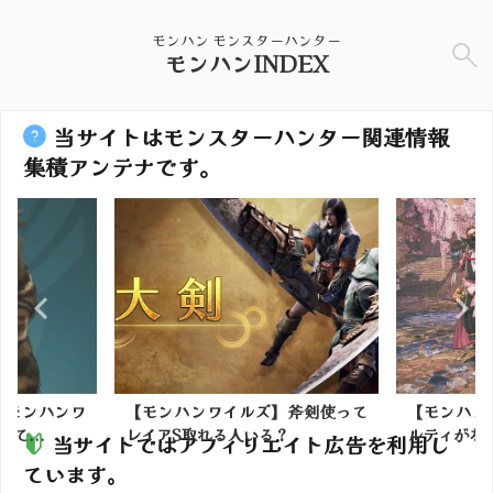
モンハン モンスターハンター
モンハンINDEX
当サイトはモンスターハンター関連情報
集積アンテナです。
】モンハンワ
【モンハンワイルズ】斧剣使って
【モンハン
て...
レイアS取れる人いる？
ルティがな
当サイトではアフィリエイト広告を利用し
ています。