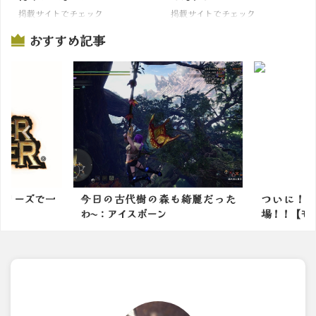
掲載サイトでチェック
掲載サイトでチェック
おすすめ記事
シリーズで一
今日の古代樹の森も綺麗だった
ついに！
わ〜：アイスボーン
場！！【モ