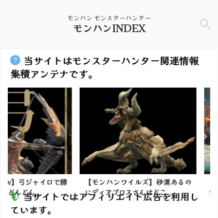
モンハン モンスターハンター
モンハンINDEX
当サイトはモンスターハンター関連情報
集積アンテナです。
ジャイロで勝
【モンハンワイルズ】砂漠あるの
【モンハン
...
にディアブロスさんはどこ...
れない防御力
当サイトではアフィリエイト広告を利用し
ています。