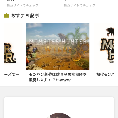
掲載サイトでチェック
掲載サイトでチェック
おすすめ記事
の男女制限を
初代モンハンってキツかったよな
モンハンの
ｗｗ
かったモンス