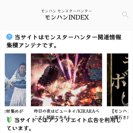
モンハン モンスターハンター
モンハンINDEX
当サイトはモンスターハンター関連情報
集積アンテナです。
】食材集めが
昨日の夜はビューネイ/KIRARAべ
【モンハン
こさん部屋であそん...
は護石きた
当サイトではアフィリエイト広告を利用し
ています。