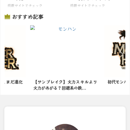
掲載サイトでチェック
掲載サイトでチェック
おすすめ記事
ってまだ進化
【サンブレイク】火力スキルより
初代モンハ
火力があがる？回避系の鉄...