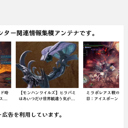
ンター関連情報集積アンテナです。
ンハンワイルズ】ヒラバミ
ミラボレアス戦の笛修行4週間
いつだけ世界観違う気が...
目：アイスボーン
ト広告を利用しています。