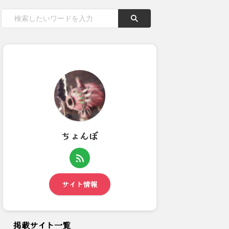
ちょんぼ
【モンハンワイルズ】水中戦っ
昨日のビューネイさん部屋情報
てぶっちゃけ不評？
(12月24日夜)：アイス...
サイト情報
掲載サイト一覧