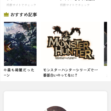
掲載サイトでチェック
掲載サイトでチェック
おすすめ記事
綺麗だった
モンスターハンターシリーズで一
【サンブレ
番面白いのってなに？
火力があがる