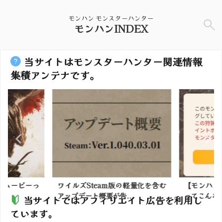
モンハン モンスターハンター
モンハンINDEX
当サイトはモンスターハンター関連情報
集積アンテナです。
】ムービーっ
ワイルズSteam版の軽量化を含む
【モンハン
？
アップデート概要が告...
ってこんな
当サイトではアフィリエイト広告を利用し
ています。