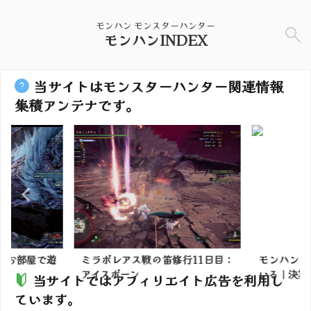
モンハン モンスターハンター
モンハンINDEX
当サイトはモンスターハンター関連情報
集積アンテナです。
んのお部屋で遊
ミラボレアス戦の笛修行11日目：
モンハンの
アイスボーン
いる｜決算資
当サイトではアフィリエイト広告を利用し
ています。