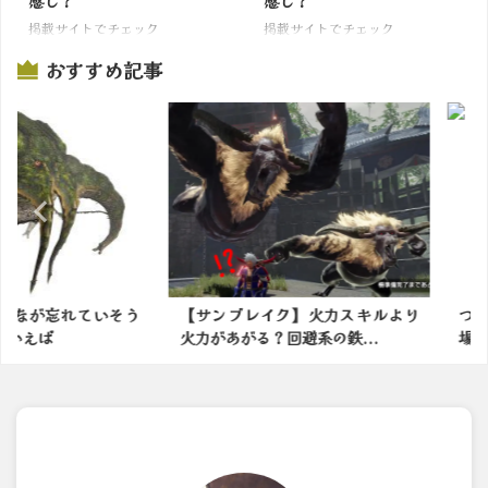
感じ？
感じ？
掲載サイトでチェック
掲載サイトでチェック
おすすめ記事
忘れていそう
【サンブレイク】火力スキルより
ついに！
火力があがる？回避系の鉄...
場！！【モ