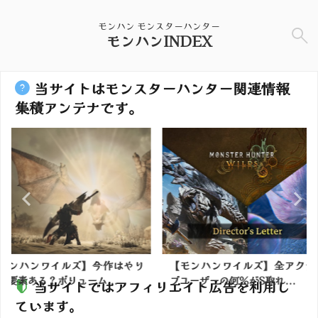
モンハン モンスターハンター
モンハンINDEX
当サイトはモンスターハンター関連情報
集積アンテナです。
】今作はやり
【モンハンワイルズ】全アクティ
【モンハン
ム...
ブユーザーの何％がS取れ...
ア8は高確率
当サイトではアフィリエイト広告を利用し
ています。