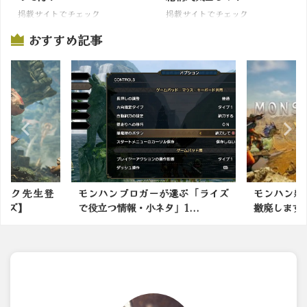
掲載サイトでチェック
掲載サイトでチェック
おすすめ記事
選ぶ「ライズ
モンハン新作は防具の男女制限を
モンハンで
1...
撤廃します ←これｗｗｗ
なモンスタ