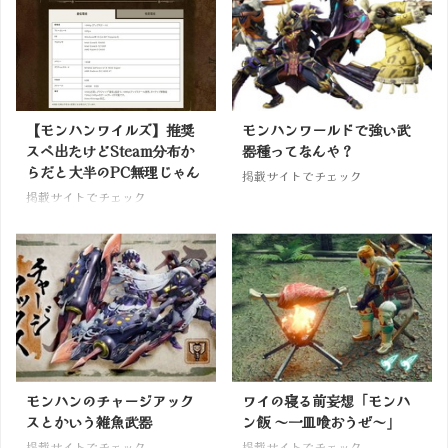
【モンハンワイルズ】推奨
モンハンワールドで強い武
スペ出たけどSteam分布か
器種ってなんや？
らだと大半のPC無理じゃん
掲載サイトでチェック
掲載サイトでチェック
モンハンのチャージアック
ワイの寝る前妄想「モンハ
スとかいう雑魚武器
ン飯 ～一皿喰おうぜ～」
掲載サイトでチェック
掲載サイトでチェック