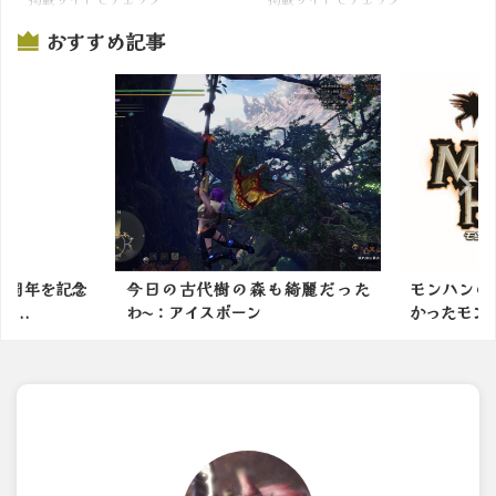
おすすめ記事
樹の森も綺麗だった
モンハンの歴史上もっとも隙が無
初
ボーン
かったモンスターって何に...