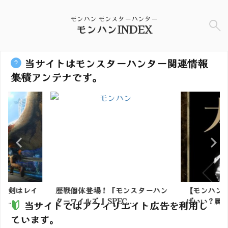
モンハン モンスターハンター
モンハンINDEX
当サイトはモンスターハンター関連情報
集積アンテナです。
ンスターハン
【モンハンNow】太刀って何作れ
【モンハン
..
ばいい？属性揃える武器...
開発の発言が
当サイトではアフィリエイト広告を利用し
ています。