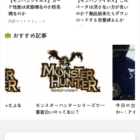
【モンハンワイルズ】ガー
【モンハンワイルズ】これ
ド性能は武器側なのか防具
ベータは消さない方が良い
側なのか
のか？製品版来たらダウン
ロードする容量減るんか
掲載サイトでチェック
ね？
おすすめ記事
掲載サイトでチェック
ーシリーズで一
今日の古代樹の森も綺麗だった
結局モン
に？
わ〜：アイスボーン
な