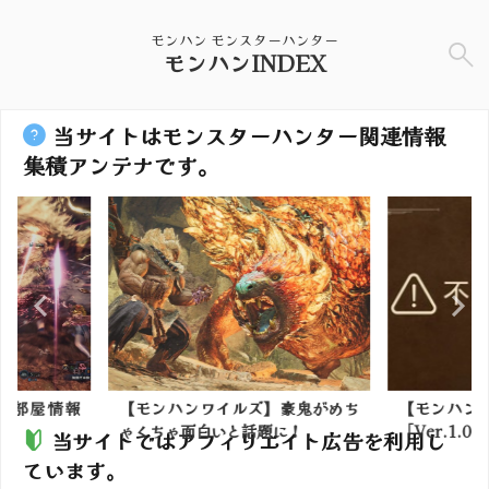
モンハン モンスターハンター
モンハンINDEX
当サイトはモンスターハンター関連情報
集積アンテナです。
】豪鬼がめち
【モンハンワイルズ】修正パッチ
【モンハン
に！
「Ver.1.000.0...
は楽しめる
当サイトではアフィリエイト広告を利用し
ています。