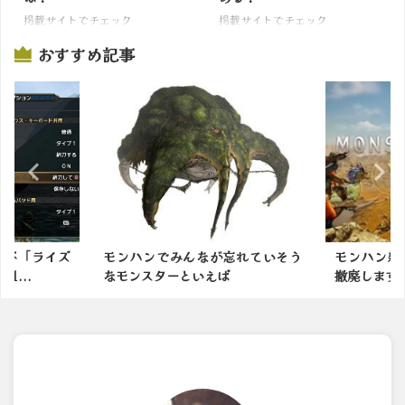
掲載サイトでチェック
掲載サイトでチェック
おすすめ記事
忘れていそう
モンハン新作は防具の男女制限を
初代モンハ
ば
撤廃します ←これｗｗｗ