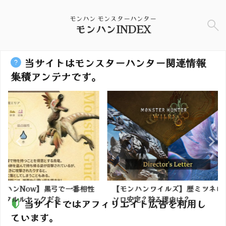
モンハン モンスターハンター
モンハンINDEX
当サイトはモンスターハンター関連情報
集積アンテナです。
弓で一番相性
【モンハンワイルズ】歴ミツネは
【モンハン
な
ソロ安定？狩る理由は？
クでインナー
当サイトではアフィリエイト広告を利用し
ています。