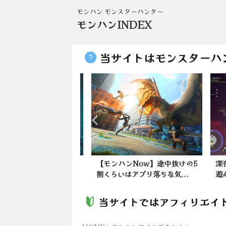
モンハン モンスターハンター
モンハンINDEX
当サイトはモンスターハ
ンワイルズ】環境生物
【モンハンNow】途中抜けの5
深夜
ロコンテンツ？
割くらいはアプリ落ちな気...
遊んで
当サイトではアフィリエイ