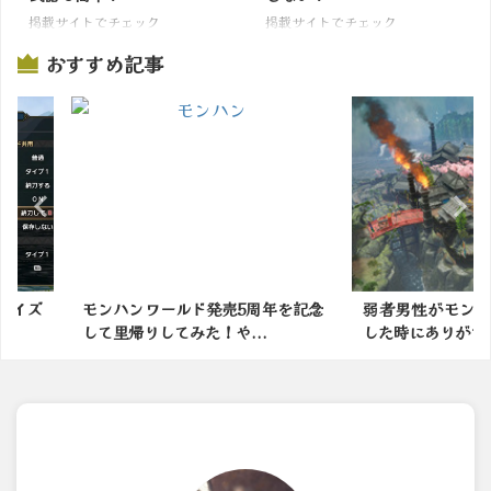
掲載サイトでチェック
掲載サイトでチェック
おすすめ記事
5周年を記念
弱者男性がモンハンの世界に転生
モンハン新
...
した時にありがちなことｗ...
撤廃します