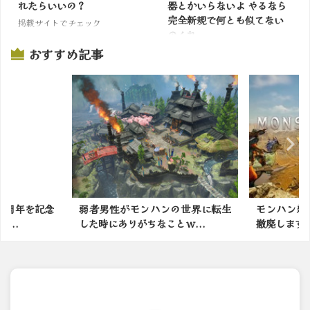
れたらいいの？
器とかいらないよ やるなら
完全新規で何とも似てない
掲載サイトでチェック
のくれ
おすすめ記事
掲載サイトでチェック
念
弱者男性がモンハンの世界に転生
モンハン新作は防具の
した時にありがちなことｗ...
撤廃します ←これｗｗ