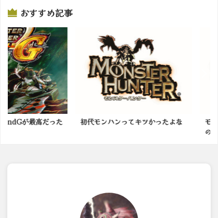
おすすめ記事
Gが最高だった
初代モンハンってキツかったよな
モンスター
の余地有る