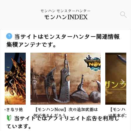
モンハン モンスターハンター
モンハンINDEX
当サイトはモンスターハンター関連情報
集積アンテナです。
】いきなり他
【モンハンNow】次の追加武器は
【モンハン
..
何が来るんだろう
は基本ボンボ
当サイトではアフィリエイト広告を利用し
ています。