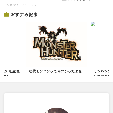
掲載サイトでチェック
おすすめ記事
ック先生登
初代モンハンってキツかったよな
モンハンワ
ルズ】
して里帰りし