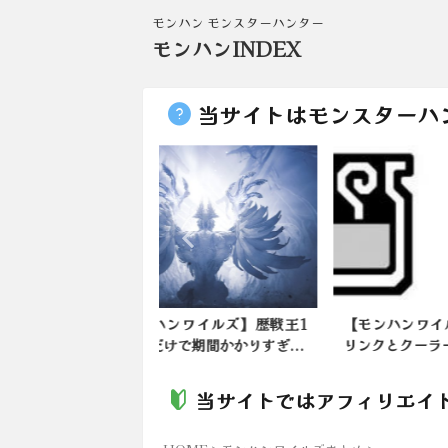
モンハン モンスターハンター
モンハンINDEX
当サイトはモンスターハ
ンワイルズ】歴戦王1
【モンハンワイルズ】ホットド
【ワ
けで期間かかりすぎ...
リンクとクーラードリンク復...
イテ
当サイトではアフィリエイ