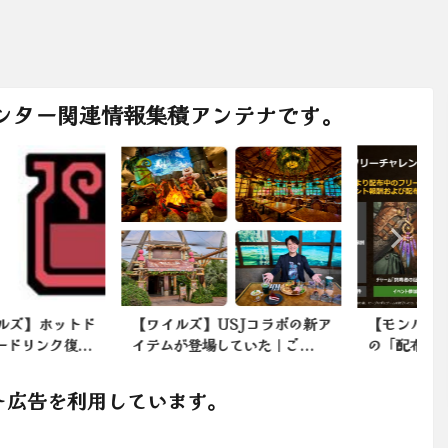
ンター関連情報集積アンテナです。
イルズ】USJコラボの新ア
【モンハンワイルズ】チャーム
ムが登場していた｜ご...
の「配布」は辞める気無いの...
ト広告を利用しています。