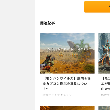
関連記事
【モンハンワイルズ】皮肉られ
【モ
たカプコン株主の意見につい
エが
て…
由ｗ
掲載サイトでチェック
掲載サ