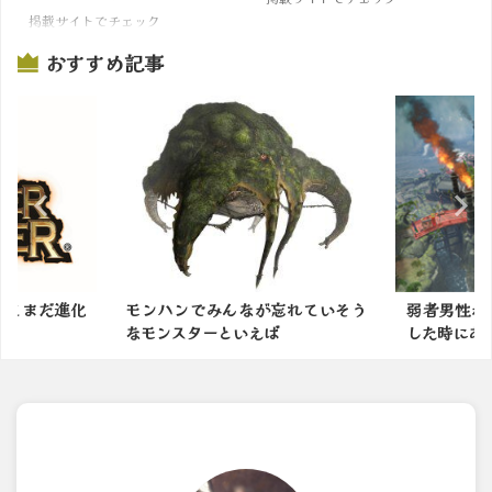
掲載サイトでチェック
おすすめ記事
ってまだ進化
モンハンでみんなが忘れていそう
弱者男性が
なモンスターといえば
した時にあり