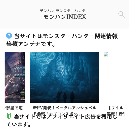
モンハン モンスターハンター
モンハンINDEX
当サイトはモンスターハンター関連情報
集積アンテナです。
んのお部屋で遊
新PV発表！ベータにアルシュベル
【ワイルズ
ド参戦！カプコンスポッ...
速報！新装備
当サイトではアフィリエイト広告を利用し
ています。