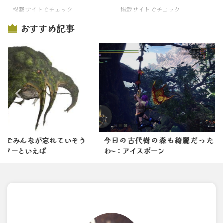
掲載サイトでチェック
掲載サイトでチェック
おすすめ記事
忘れていそう
今日の古代樹の森も綺麗だった
モンハン新
わ〜：アイスボーン
撤廃します