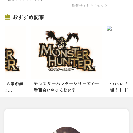
掲載サイトでチェック
おすすめ記事
シリーズで一
ついに！！イァンクック先生登
モンハンワ
？
場！！【モンハンワイルズ】
して里帰りし