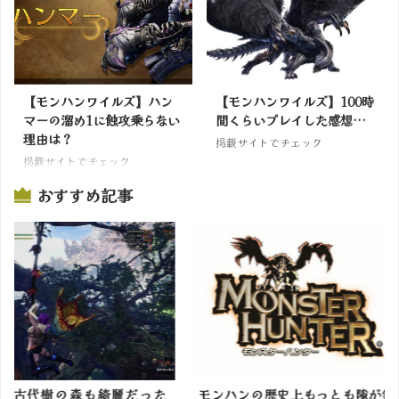
【モンハンワイルズ】ハン
【モンハンワイルズ】100時
マーの溜め1に蝕攻乗らない
間くらいプレイした感想…
理由は？
掲載サイトでチェック
掲載サイトでチェック
おすすめ記事
綺麗だった
モンハンの歴史上もっとも隙が無
モンハンブ