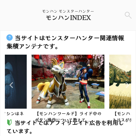
モンハン モンスターハンター
モンハンINDEX
当サイトはモンスターハンター関連情報
集積アンテナです。
】タシンはネ
【モンハンワールド】ライド中の
【モンハン
ボタン操作について教えて...
トリスが来
当サイトではアフィリエイト広告を利用し
ています。