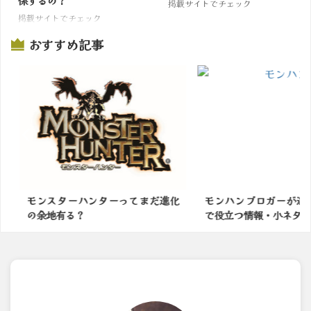
係するの？
掲載サイトでチェック
掲載サイトでチェック
おすすめ記事
ってまだ進化
モンハンブロガーが選ぶ「ライズ
モンスター
で役立つ情報・小ネタ」1...
番面白いの