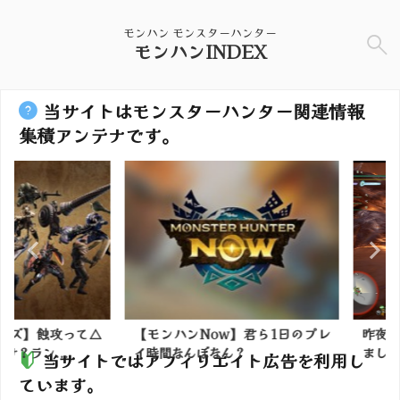
モンハン モンスターハンター
モンハンINDEX
当サイトはモンスターハンター関連情報
集積アンテナです。
】蝕攻って△
【モンハンNow】君ら1日のプレ
昨夜は★Ka
ン...
イ時間なんぼなん？
ました(9/24
当サイトではアフィリエイト広告を利用し
ています。